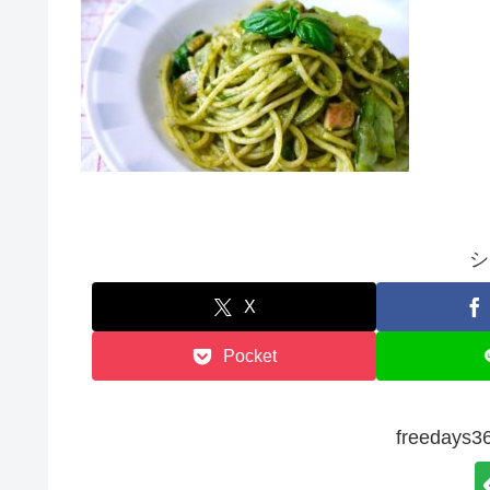
シ
X
Pocket
freeda