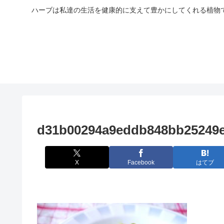
ハーブは私達の生活を健康的に支えて豊かにしてくれる植物
d31b00294a9eddb848bb25249
X
Facebook
はてブ