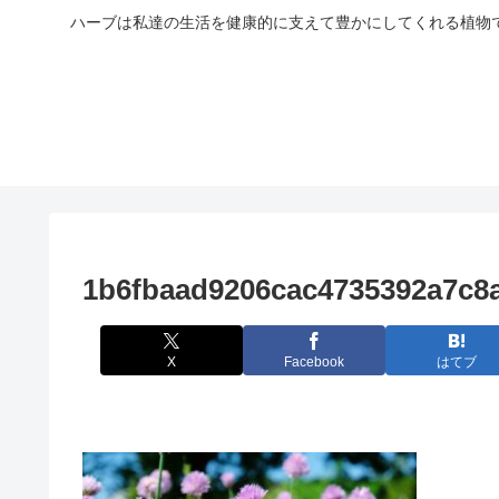
ハーブは私達の生活を健康的に支えて豊かにしてくれる植物
1b6fbaad9206cac4735392a7c8
X
Facebook
はてブ