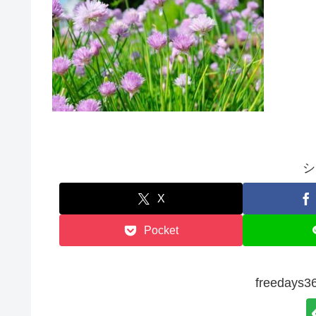
シ
X
Pocket
freeda